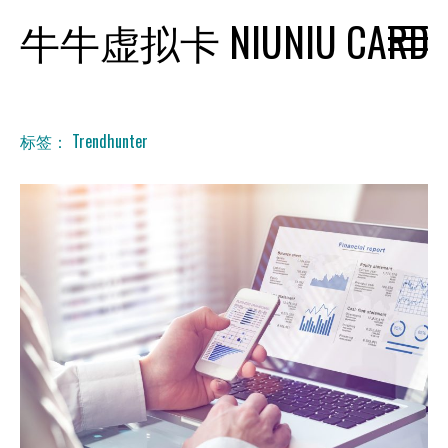
Skip
牛牛虚拟卡 NIUNIU CARD
to
content
标签：
Trendhunter