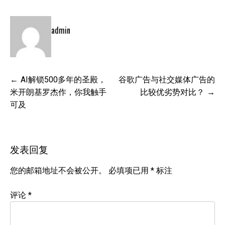
admin
文
AI解锁500多年的圣殿，
谷歌广告与社交媒体广告的
章
米开朗基罗杰作，你我触手
比较优劣势对比？
导
可及
航
发表回复
您的邮箱地址不会被公开。
必填项已用
*
标注
评论
*